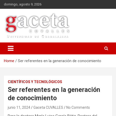
S
domingo, agosto 9, 2026
k
i
p
t
o
c
o
Universidad de Guadalajara
n
t
e
Home
Ser referentes en la generación de conocimiento
n
t
CIENTÍFICOS Y TECNOLÓGICOS
Ser referentes en la generación
de conocimiento
junio 11, 2024
Gaceta CUVALLES
No Comments