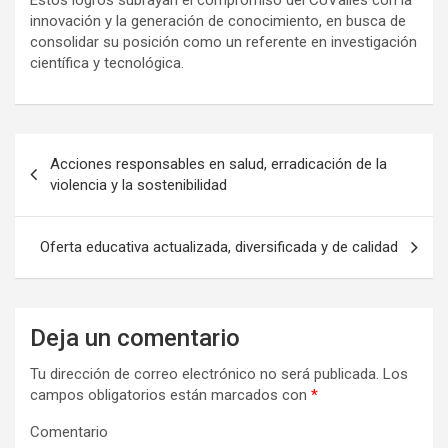
Estos logros subrayan el compromiso del CUValles con la
innovación y la generación de conocimiento, en busca de
consolidar su posición como un referente en investigación
científica y tecnológica.
N
Acciones responsables en salud, erradicación de la
a
violencia y la sostenibilidad
v
e
Oferta educativa actualizada, diversificada y de calidad
g
a
Deja un comentario
c
i
Tu dirección de correo electrónico no será publicada.
Los
campos obligatorios están marcados con
*
ó
n
Comentario